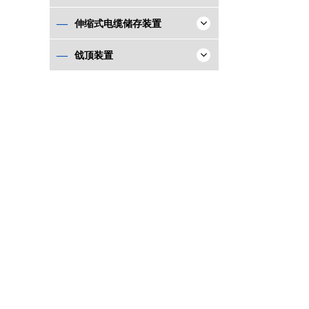
—
伸缩式电缆储存装置
—
戗顶装置